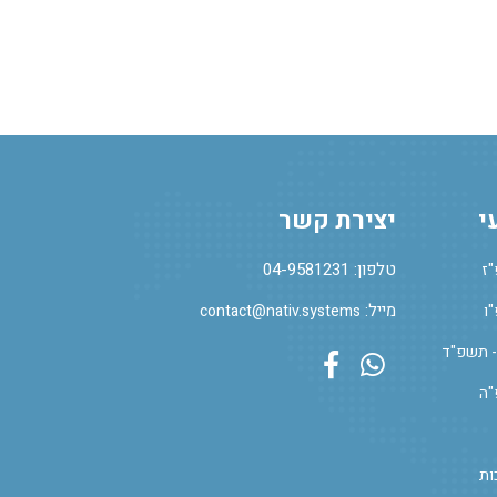
י
יצירת קשר
טלפון: 04-9581231
"ז
מייל:
ו
contact@nativ.systems
- תשפ"ד
Facebook Profile
Whatsapp
"ה
ות