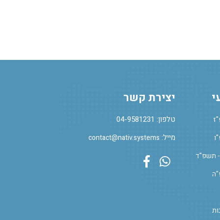
י
יצירת קשר
טלפון: 04-9581231
"ז
מייל:
ו
contact@nativ.systems
- תשפ"ד
Facebook Profile
Whatsapp
"ה
ות